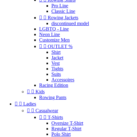
Pro Line
Classic Line


Rowing Jackets
discontinued model
LGBTQ - Line
Neon Line
Customize Men


OUTLET %
Shirt
Jacket
Vest
Tights
Suits
Accessoires
Racing Edition


Kids
Rowing Pants


Ladies


Casualwear


T-Shirts
Oversize T-Shirt
Regular T-Shirt
Polo Shirt