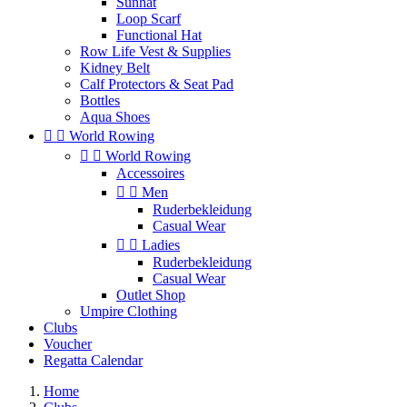
Sunhat
Loop Scarf
Functional Hat
Row Life Vest & Supplies
Kidney Belt
Calf Protectors & Seat Pad
Bottles
Aqua Shoes


World Rowing


World Rowing
Accessoires


Men
Ruderbekleidung
Casual Wear


Ladies
Ruderbekleidung
Casual Wear
Outlet Shop
Umpire Clothing
Clubs
Voucher
Regatta Calendar
Home