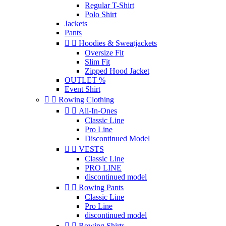
Regular T-Shirt
Polo Shirt
Jackets
Pants


Hoodies & Sweatjackets
Oversize Fit
Slim Fit
Zipped Hood Jacket
OUTLET %
Event Shirt


Rowing Clothing


All-In-Ones
Classic Line
Pro Line
Discontinued Model


VESTS
Classic Line
PRO LINE
discontinued model


Rowing Pants
Classic Line
Pro Line
discontinued model


Rowing Shirts