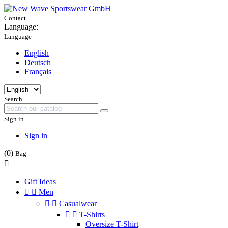
Contact
Language:
Language
English
Deutsch
Français
Search
Sign in
Sign in
(0)
Bag

Gift Ideas


Men


Casualwear


T-Shirts
Oversize T-Shirt