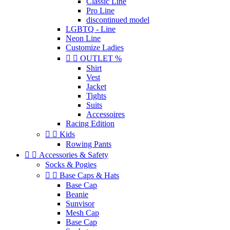
Classic Line
Pro Line
discontinued model
LGBTQ - Line
Neon Line
Customize Ladies


OUTLET %
Shirt
Vest
Jacket
Tights
Suits
Accessoires
Racing Edition


Kids
Rowing Pants


Accessories & Safety
Socks & Pogies


Base Caps & Hats
Base Cap
Beanie
Sunvisor
Mesh Cap
Base Cap