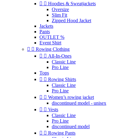


Hoodies & Sweatjackets
Oversize
Slim Fit
Zipped Hood Jacket
Jackets
Pants
OUTLET %
Event Shirt


Rowing Clothing


All-In-Ones
Classic Line
Pro Line
Tops


Rowing Shirts
Classic Line
Pro Line


Women’s rowing jacket
discontinued model - unisex


Vests
Classic Line
Pro Line
discontinued model


Rowing Pants