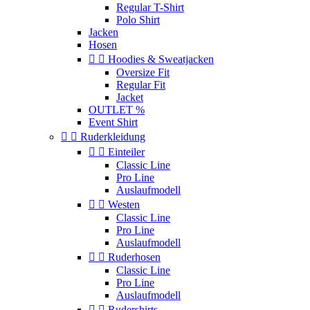
Regular T-Shirt
Polo Shirt
Jacken
Hosen


Hoodies & Sweatjacken
Oversize Fit
Regular Fit
Jacket
OUTLET %
Event Shirt


Ruderkleidung


Einteiler
Classic Line
Pro Line
Auslaufmodell


Westen
Classic Line
Pro Line
Auslaufmodell


Ruderhosen
Classic Line
Pro Line
Auslaufmodell


Rudershirts