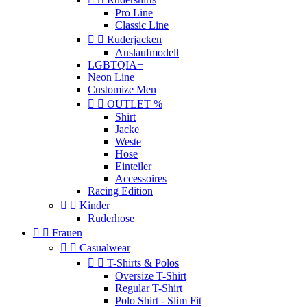
Pro Line
Classic Line


Ruderjacken
Auslaufmodell
LGBTQIA+
Neon Line
Customize Men


OUTLET %
Shirt
Jacke
Weste
Hose
Einteiler
Accessoires
Racing Edition


Kinder
Ruderhose


Frauen


Casualwear


T-Shirts & Polos
Oversize T-Shirt
Regular T-Shirt
Polo Shirt - Slim Fit