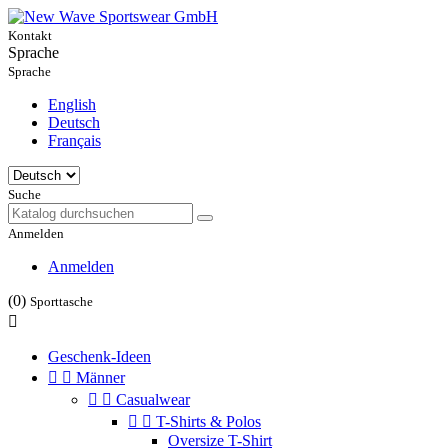
Kontakt
Sprache
Sprache
English
Deutsch
Français
Suche
Anmelden
Anmelden
(0)
Sporttasche

Geschenk-Ideen


Männer


Casualwear


T-Shirts & Polos
Oversize T-Shirt