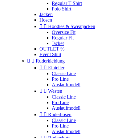
Regular T-Shirt
Polo Shirt
Jacken
Hosen


Hoodies & Sweatjacken
Oversize Fit
Regular Fit
Jacket
OUTLET %
Event Shirt


Ruderkleidung


Einteiler
Classic Line
Pro Line
Auslaufmodell


Westen
Classic Line
Pro Line
Auslaufmodell


Ruderhosen
Classic Line
Pro Line
Auslaufmodell


Rudershirts