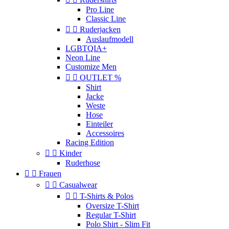
Pro Line
Classic Line


Ruderjacken
Auslaufmodell
LGBTQIA+
Neon Line
Customize Men


OUTLET %
Shirt
Jacke
Weste
Hose
Einteiler
Accessoires
Racing Edition


Kinder
Ruderhose


Frauen


Casualwear


T-Shirts & Polos
Oversize T-Shirt
Regular T-Shirt
Polo Shirt - Slim Fit