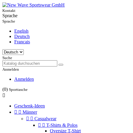
Kontakt
Sprache
Sprache
English
Deutsch
Français
Suche
Anmelden
Anmelden
(0)
Sporttasche

Geschenk-Ideen


Männer


Casualwear


T-Shirts & Polos
Oversize T-Shirt