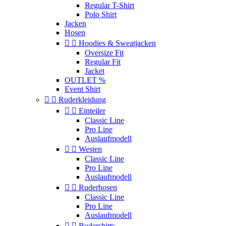
Regular T-Shirt
Polo Shirt
Jacken
Hosen


Hoodies & Sweatjacken
Oversize Fit
Regular Fit
Jacket
OUTLET %
Event Shirt


Ruderkleidung


Einteiler
Classic Line
Pro Line
Auslaufmodell


Westen
Classic Line
Pro Line
Auslaufmodell


Ruderhosen
Classic Line
Pro Line
Auslaufmodell


Rudershirts