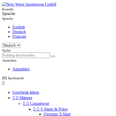
Kontakt
Sprache
Sprache
English
Deutsch
Français
Suche
Anmelden
Anmelden
(0)
Sporttasche

Geschenk-Ideen


Männer


Casualwear


T-Shirts & Polos
Oversize T-Shirt