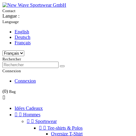
Contact
Langue :
Language
English
Deutsch
Français
Rechercher
Connexion
Connexion
(0)
Bag

Idées Cadeaux


Hommes


Sportswear


Tee-shirts & Polos
Oversize T-Shirt