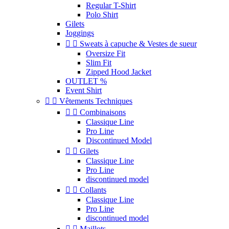
Regular T-Shirt
Polo Shirt
Gilets
Joggings


Sweats à capuche & Vestes de sueur
Oversize Fit
Slim Fit
Zipped Hood Jacket
OUTLET %
Event Shirt


Vêtements Techniques


Combinaisons
Classique Line
Pro Line
Discontinued Model


Gilets
Classique Line
Pro Line
discontinued model


Collants
Classique Line
Pro Line
discontinued model


Maillots